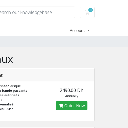
0
Shopping Cart
Account
nux
t
espace disque
2490.00 Dh
e bande passante
es autorisés
Annually
ée
onnalisé
Order Now
ail 24/7