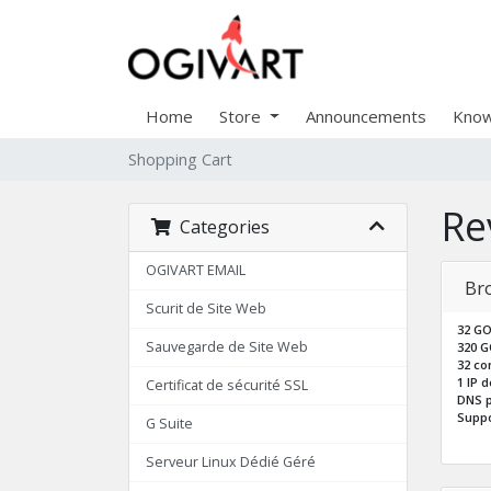
Home
Store
Announcements
Know
Shopping Cart
Re
Categories
OGIVART EMAIL
Br
Scurit de Site Web
32 GO
Sauvegarde de Site Web
320 G
32 co
1 IP 
Certificat de sécurité SSL
DNS p
Suppo
G Suite
Serveur Linux Dédié Géré