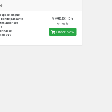
ne
’espace disque
9990.00 Dh
e bande passante
tes autorisés
Annually
ée
onnalisé
Order Now
ail 24/7