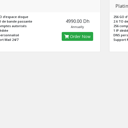
Plati
O d’espace disque
256 GO d
4990.00 Dh
O de bande passante
2.6 TO d
omptes autorisés
256 comp
Annually
dédiée
1 IP dédi
ersonnalisé
DNS pers
Order Now
rt Mail 24/7
Support M