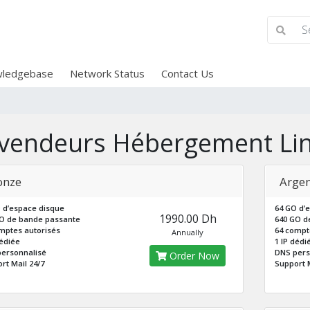
ledgebase
Network Status
Contact Us
vendeurs Hébergement Li
onze
Argen
 d’espace disque
64 GO d’
1990.00 Dh
O de bande passante
640 GO d
mptes autorisés
64 compt
Annually
dédiée
1 IP dédi
ersonnalisé
DNS pers
Order Now
rt Mail 24/7
Support M