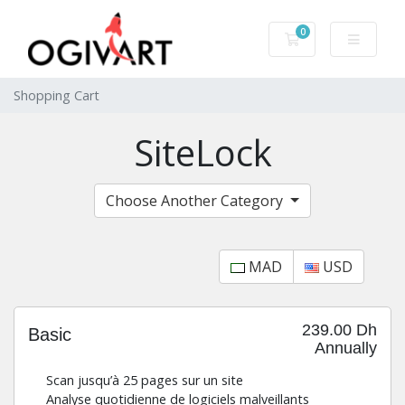
0
Shopping Cart
Shopping Cart
SiteLock
Choose Another Category
MAD
USD
239.00 Dh
Basic
Annually
Scan jusqu’à 25 pages sur un site
Analyse quotidienne de logiciels malveillants