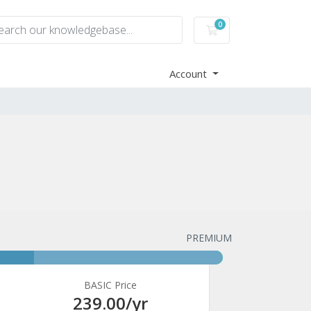
0
Shopping Cart
Account
PREMIUM
BASIC Price
239.00
/yr